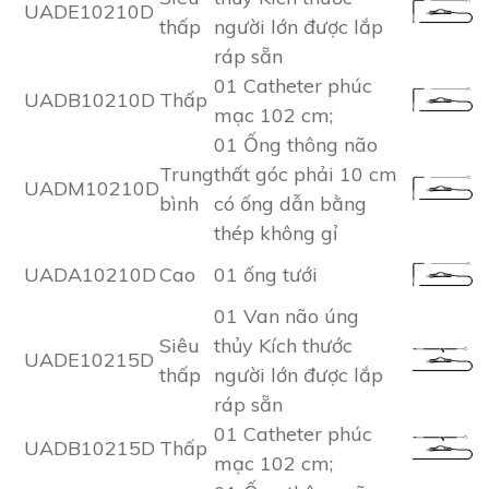
UADE10210D
thấp
người lớn được lắp
ráp sẵn
01 Catheter phúc
UADB10210D
Thấp
mạc 102 cm;
01 Ống thông não
Trung
thất góc phải 10 cm
UADM10210D
bình
có ống dẫn bằng
thép không gỉ
UADA10210D
Cao
01 ống tưới
01 Van não úng
Siêu
thủy Kích thước
UADE10215D
thấp
người lớn được lắp
ráp sẵn
01 Catheter phúc
UADB10215D
Thấp
mạc 102 cm;