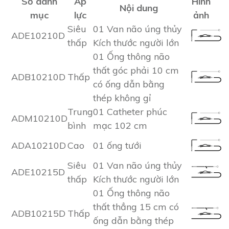
Số danh
Áp
Hình
Nội dung
mục
lực
ảnh
Siêu
01 Van não úng thủy
ADE10210D
thấp
Kích thước người lớn
01 Ống thông não
thất góc phải 10 cm
ADB10210D
Thấp
có ống dẫn bằng
thép không gỉ
Trung
01 Catheter phúc
ADM10210D
bình
mạc 102 cm
ADA10210D
Cao
01 ống tưới
Siêu
01 Van não úng thủy
ADE10215D
thấp
Kích thước người lớn
01 Ống thông não
thất thẳng 15 cm có
ADB10215D
Thấp
ống dẫn bằng thép