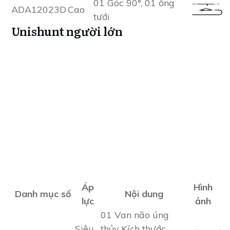
01 Góc 90°, 01 ống
ADA12023D
Cao
tưới
Unishunt người lớn
Áp
Hình
Danh mục số
Nội dung
lực
ảnh
01 Van não úng
Siêu
thủy Kích thước