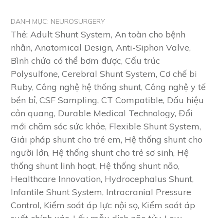
DANH MỤC:
NEUROSURGERY
Thẻ:
Adult Shunt System
,
An toàn cho bệnh
nhân
,
Anatomical Design
,
Anti-Siphon Valve
,
Bình chứa có thể bơm được
,
Cấu trúc
Polysulfone
,
Cerebral Shunt System
,
Cơ chế bi
Ruby
,
Công nghệ hệ thống shunt
,
Công nghệ y tế
bền bỉ
,
CSF Sampling
,
CT Compatible
,
Dấu hiệu
cản quang
,
Durable Medical Technology
,
Đổi
mới chăm sóc sức khỏe
,
Flexible Shunt System
,
Giải pháp shunt cho trẻ em
,
Hệ thống shunt cho
người lớn
,
Hệ thống shunt cho trẻ sơ sinh
,
Hệ
thống shunt linh hoạt
,
Hệ thống shunt não
,
Healthcare Innovation
,
Hydrocephalus Shunt
,
Infantile Shunt System
,
Intracranial Pressure
Control
,
Kiểm soát áp lực nội sọ
,
Kiểm soát áp