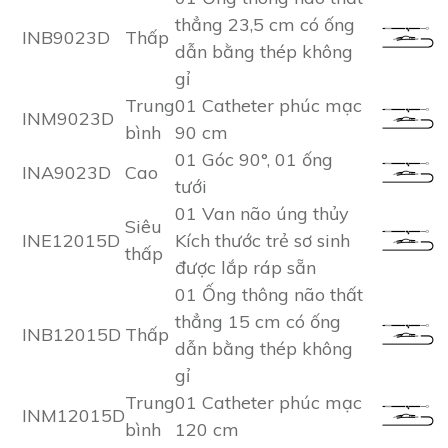
thẳng 23,5 cm có ống
INB9023D
Thấp
dẫn bằng thép không
gỉ
Trung
01 Catheter phúc mạc
INM9023D
bình
90 cm
01 Góc 90°, 01 ống
INA9023D
Cao
tưới
01 Van não úng thủy
Siêu
INE12015D
Kích thước trẻ sơ sinh
thấp
được lắp ráp sẵn
01 Ống thông não thất
thẳng 15 cm có ống
INB12015D
Thấp
dẫn bằng thép không
gỉ
Trung
01 Catheter phúc mạc
INM12015D
bình
120 cm