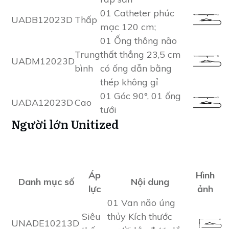
01 Catheter phúc
UADB12023D
Thấp
mạc 120 cm;
01 Ống thông não
Trung
thất thẳng 23,5 cm
UADM12023D
bình
có ống dẫn bằng
thép không gỉ
01 Góc 90°, 01 ống
UADA12023D
Cao
tưới
Người lớn Unitized
Áp
Hình
Danh mục số
Nội dung
lực
ảnh
01 Van não úng
Siêu
thủy Kích thước
UNADE10213D