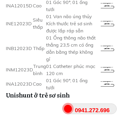
01 Góc 90°, 01 ống
INA12015D
Cao
tưới
01 Van não úng thủy
Siêu
INE12023D
Kích thước trẻ sơ sinh
thấp
được lắp ráp sẵn
01 Ống thông não thất
thẳng 23,5 cm có ống
INB12023D
Thấp
dẫn bằng thép không
gỉ
Trung
01 Catheter phúc mạc
INM12023D
bình
120 cm
01 Góc 90°, 01 ống
INA12023D
Cao
tưới
Unishunt ở trẻ sơ sinh
0941.272.696