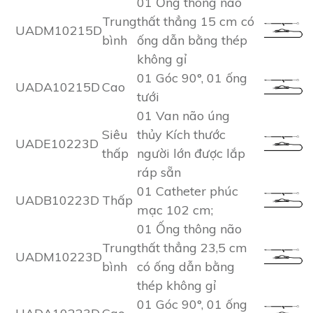
01 Ống thông não
Trung
thất thẳng 15 cm có
UADM10215D
bình
ống dẫn bằng thép
không gỉ
01 Góc 90°, 01 ống
UADA10215D
Cao
tưới
01 Van não úng
Siêu
thủy Kích thước
UADE10223D
thấp
người lớn được lắp
ráp sẵn
01 Catheter phúc
UADB10223D
Thấp
mạc 102 cm;
01 Ống thông não
Trung
thất thẳng 23,5 cm
UADM10223D
bình
có ống dẫn bằng
thép không gỉ
01 Góc 90°, 01 ống