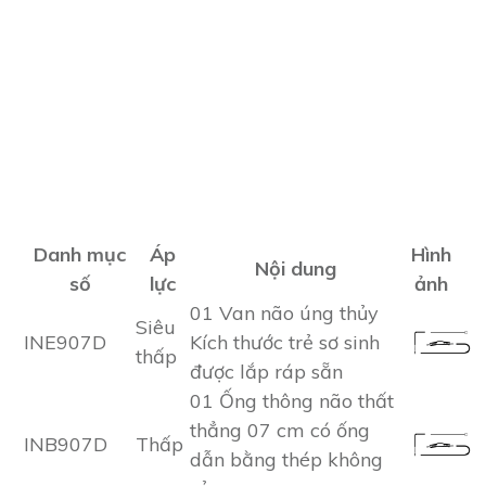
Danh mục
Áp
Hình
Nội dung
số
lực
ảnh
01 Van não úng thủy
Siêu
INE907D
Kích thước trẻ sơ sinh
thấp
được lắp ráp sẵn
01 Ống thông não thất
thẳng 07 cm có ống
INB907D
Thấp
dẫn bằng thép không