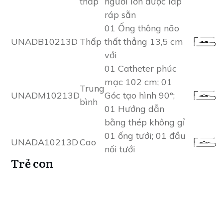
thấp
người lớn được lắp
ráp sẵn
01 Ống thông não
UNADB10213D
Thấp
thất thẳng 13,5 cm
với
01 Catheter phúc
mạc 102 cm; 01
Trung
UNADM10213D
Góc tạo hình 90°;
bình
01 Hướng dẫn
bằng thép không gỉ
01 ống tưới; 01 đầu
UNADA10213D
Cao
nối tưới
Trẻ con