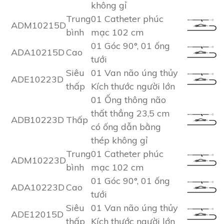
không gỉ
Trung
01 Catheter phúc
ADM10215D
bình
mạc 102 cm
01 Góc 90°, 01 ống
ADA10215D
Cao
tưới
Siêu
01 Van não úng thủy
ADE10223D
thấp
Kích thước người lớn
01 Ống thông não
thất thẳng 23,5 cm
ADB10223D
Thấp
có ống dẫn bằng
thép không gỉ
Trung
01 Catheter phúc
ADM10223D
bình
mạc 102 cm
01 Góc 90°, 01 ống
ADA10223D
Cao
tưới
Siêu
01 Van não úng thủy
ADE12015D
thấp
Kích thước người lớn