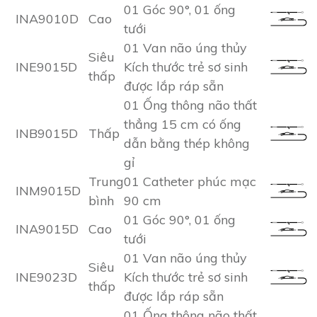
01 Góc 90°, 01 ống
INA9010D
Cao
tưới
01 Van não úng thủy
Siêu
INE9015D
Kích thước trẻ sơ sinh
thấp
được lắp ráp sẵn
01 Ống thông não thất
thẳng 15 cm có ống
INB9015D
Thấp
dẫn bằng thép không
gỉ
Trung
01 Catheter phúc mạc
INM9015D
bình
90 cm
01 Góc 90°, 01 ống
INA9015D
Cao
tưới
01 Van não úng thủy
Siêu
INE9023D
Kích thước trẻ sơ sinh
thấp
được lắp ráp sẵn
01 Ống thông não thất