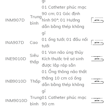
gỉ
01 Catheter phúc mạc
90 cm; 01 Góc định
Trung
INM907D
hình 90°; 01 Hướng
bình
dẫn bằng thép không
gỉ
01 ống tưới; 01 đầu nối
INA907D
Cao
tưới
01 Van não úng thủy
Siêu
INE9010D
Kích thước trẻ sơ sinh
thấp
được lắp ráp sẵn
01 Ống thông não thất
thẳng 10 cm có ống
INB9010D
Thấp
dẫn bằng thép không
gỉ
Trung
01 Catheter phúc mạc
INM9010D
bình
90 cm