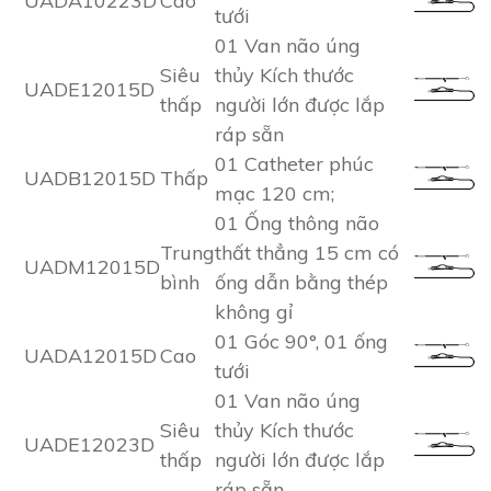
UADA10223D
Cao
tưới
01 Van não úng
Siêu
thủy Kích thước
UADE12015D
thấp
người lớn được lắp
ráp sẵn
01 Catheter phúc
UADB12015D
Thấp
mạc 120 cm;
01 Ống thông não
Trung
thất thẳng 15 cm có
UADM12015D
bình
ống dẫn bằng thép
không gỉ
01 Góc 90°, 01 ống
UADA12015D
Cao
tưới
01 Van não úng
Siêu
thủy Kích thước
UADE12023D
thấp
người lớn được lắp
ráp sẵn