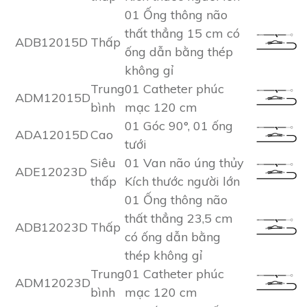
01 Ống thông não
thất thẳng 15 cm có
ADB12015D
Thấp
ống dẫn bằng thép
không gỉ
Trung
01 Catheter phúc
ADM12015D
bình
mạc 120 cm
01 Góc 90°, 01 ống
ADA12015D
Cao
tưới
Siêu
01 Van não úng thủy
ADE12023D
thấp
Kích thước người lớn
01 Ống thông não
thất thẳng 23,5 cm
ADB12023D
Thấp
có ống dẫn bằng
thép không gỉ
Trung
01 Catheter phúc
ADM12023D
bình
mạc 120 cm