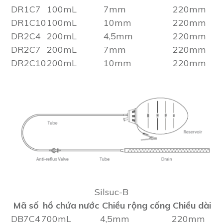
DR1C7
100mL
7mm
220mm
DR1C10
100mL
10mm
220mm
DR2C4
200mL
4,5mm
220mm
DR2C7
200mL
7mm
220mm
DR2C10
200mL
10mm
220mm
Silsuc-B
Mã số
hồ chứa nước
Chiều rộng cống
Chiều dài
DB7C4
700mL
4,5mm
220mm