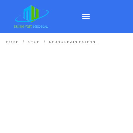
HOME
/
SHOP
/
NEURODRAIN EXTERNAL SURGICAL DRAINAGE SILSUC – HỆ THỐNG DẪN LƯU NGOẠI KHOA THẦN KINH NEURODRAIN SILSUC