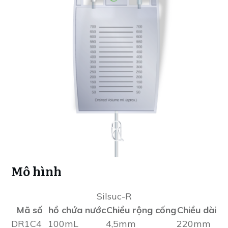
Mô hình
Silsuc-R
Mã số
hồ chứa nước
Chiều rộng cống
Chiều dài
DR1C4
100mL
4,5mm
220mm