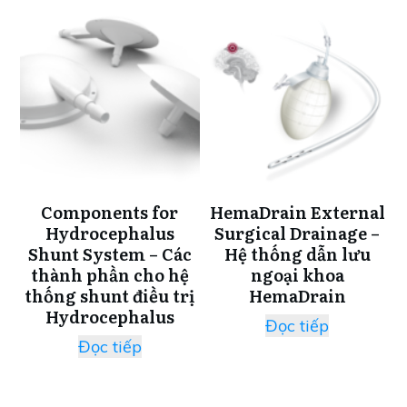
Components for
HemaDrain External
Hydrocephalus
Surgical Drainage –
Shunt System – Các
Hệ thống dẫn lưu
thành phần cho hệ
ngoại khoa
thống shunt điều trị
HemaDrain
Hydrocephalus
Đọc tiếp
Đọc tiếp